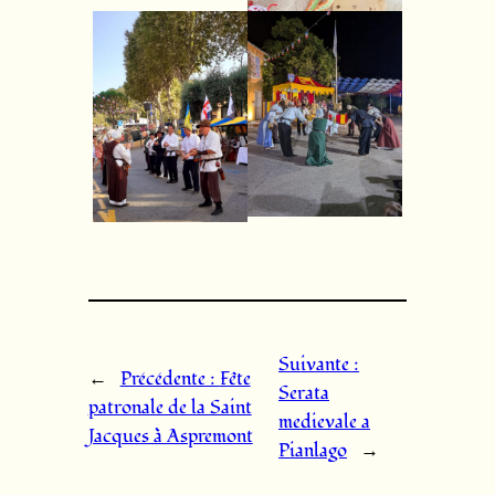
Suivante :
←
Précédente :
Fête
Serata
patronale de la Saint
medievale a
Jacques à Aspremont
Pianlago
→