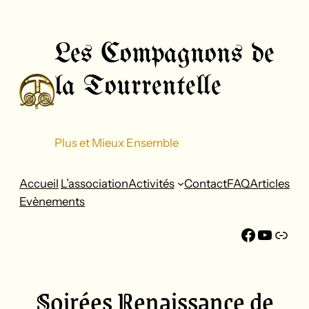
Aller
au
Les Compagnons de
contenu
la Tourrentelle
Plus et Mieux Ensemble
Accueil
L’association
Activités
Contact
FAQ
Articles
Evènements
Faceboo
YouTu
FFF
Soirées Renaissance de