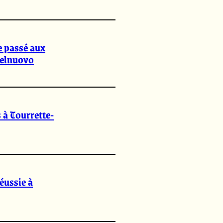
e passé aux
telnuovo
 à Tourrette-
éussie à