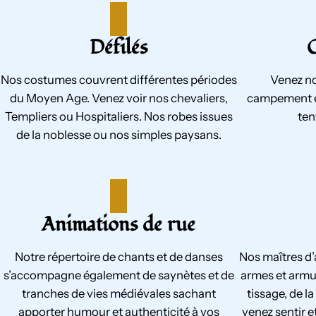
Défilés
Nos costumes couvrent différentes périodes
Venez no
du Moyen Age. Venez voir nos chevaliers,
campement et
Templiers ou Hospitaliers. Nos robes issues
ten
de la noblesse ou nos simples paysans.
Animations de rue
Notre répertoire de chants et de danses
Nos maîtres d
s’accompagne également de saynètes et de
armes et armu
tranches de vies médiévales sachant
tissage, de la
apporter humour et authenticité à vos
venez sentir e