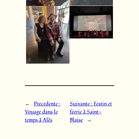
←
Précédente :
Suivante :
Festin et
Voyage dans le
féérie à Saint-
temps à Alès
Blaise
→