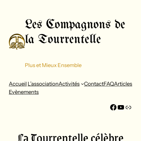
Aller
au
Les Compagnons de
contenu
la Tourrentelle
Plus et Mieux Ensemble
Accueil
L’association
Activités
Contact
FAQ
Articles
Evènements
Faceboo
YouTu
FFF
La Tourrentelle célèbre