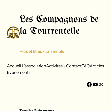
Aller
au
Les Compagnons de
contenu
la Tourrentelle
Plus et Mieux Ensemble
Accueil
L’association
Activités
Contact
FAQ
Articles
Evènements
Faceboo
YouTu
FFF
« Tous les Évènements