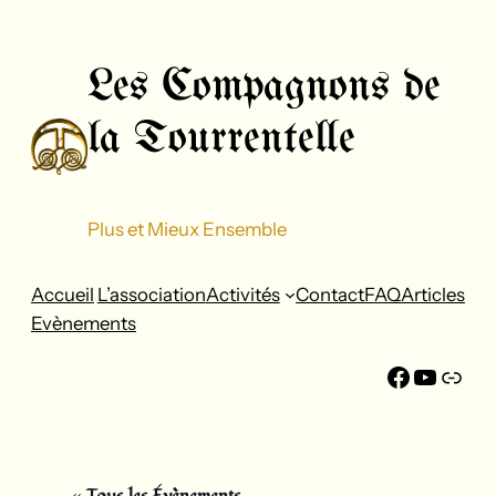
Aller
au
Les Compagnons de
contenu
la Tourrentelle
Plus et Mieux Ensemble
Accueil
L’association
Activités
Contact
FAQ
Articles
Evènements
Faceboo
YouTu
FFF
« Tous les Évènements