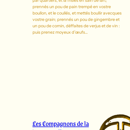
par quartiers, et la frisiés en sain de lart;
prennés un pou de pain trempé en vostre
boullon, et le coullés, et mettés boullir avecques
vostre grain; prennés un pou de gingembre et
un pou de comin, déffaites de verjus et de vin :
puis prenez moyeux d’œufs…
Les Compagnons de la